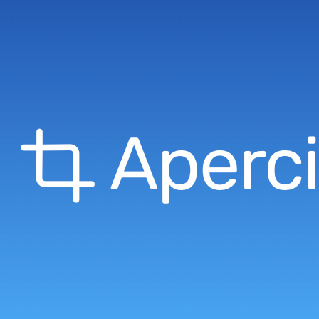
écouvrez la large gamme d'opinel du site SD-Equipements à prix totalement cass
outeaux de haute qualité sont disponibles à des prix…
ï¿½ En savoir plus sur
Armurerie
atraque à 14.99€ par Armurerie à Lyon : Armurerie Loi
atraque de haute qualité vendue au prix exceptionnel de 14.99€ ttc au lieu de 25€ t
asser cette offre et profitez d'une matraque télescopique de…
ï¿½ En savoir plus sur
Armurerie à Lyon
ivraison gratuite armurerie loisir par Armurerie à Lyon
oisir
a livraison est gratuite à partir de 80 euros sur l'ensemble du site! Et en dessous, qu
e la commande, c'est seulement 8.90€, alors profitez en!
ï¿½ En savoir plus sur
Armurerie à Lyon
n Sitaxa
&
LeeJee
•
Design Sl@pinou
•
Mentions légales
•
Miniatures par Apercite