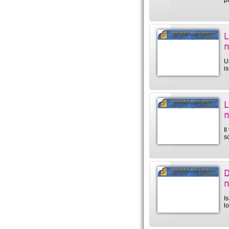
p
L
n
U
i
L
n
I
s
D
n
I
l