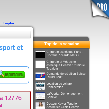
Emploi
Top de la semaine
sport et
Chirurgie esthétique Paris :
Docteur Riccardo Marsili
Chirurgie et Médecine
esthétique Genève : Clinique
Tobalem
Demande de crédit en Suisse
Rechercher
: MultiCredit
Location de voiture :
Donilocation
LaPuerta : Déménagement
la 12/76
Genève
e
Docteur Xavier Tenorio :
Aesthetics Clinic Genève