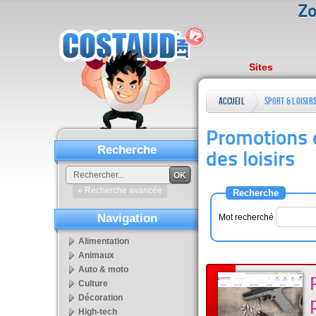
Zo
Sites
Accueil
Sport & loisir
Promotions e
Recherche
des loisirs
OK
» Recherche avancée
Recherche
Navigation
Mot recherché
Alimentation
Animaux
Auto & moto
Culture
Décoration
High-tech