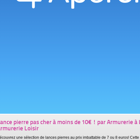
rmurerie Loisir
n pack aussi complet à ce prix là avec une carabine Hammerli c'est une aubaine à 
anquer! Découvrez sans plus attendre ce produit d'une excellente…
ï¿½ En savoir plus sur
Armurerie à Lyon
C Drift par Voiture RC Electrique et Thermique : Modél
Radiocommandé
vec une Voiture RC Drift vous pouvez effectuer des dérapages tout en contrôle ave
uissante et un système d'entraînement 4 Roues Motrices.
ï¿½ En savoir plus sur
Voiture RC Electrique et Thermique : Modéli
oiture Radiocommandée par Voiture RC Electrique et 
Modélisme Radiocommandé
n voiture radiocommandée est un modèle réduit de voiture contrôlée à distance pa
adiocommande. Comme avec une vraie voiture, vous pouvez effectuer des…
ï¿½ En savoir plus sur
Voiture RC Electrique et Thermique : Modéli
ance pierre pas cher à moins de 10€ ! par Armurerie à 
rmurerie Loisir
écouvrez une sélection de lances pierres au prix imbattable de 7 ou 8 euros! Cett