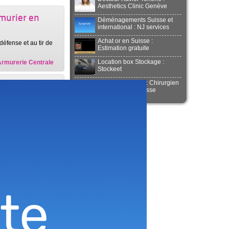
Aesthetics Clinic Genève
murier en
Déménagements Suisse et
international : NJ services
Achat or en Suisse :
éfense et au tir de
Estimation gratuite
Location box Stockage :
 Armurerie Centrale
Stockeet
Docteur Smarrito : Chirurgien
: SD-
esthétique en Suisse
 Des offres
qui vous…
 : SD-Equipements
Lyon :
 trouverez des
 : Armurerie Loisir
erie à Lyon :