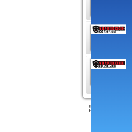
D
c
M
M
p
L
L
L
d
Inscrire votre site
•
Créatio
Feedback & bugs