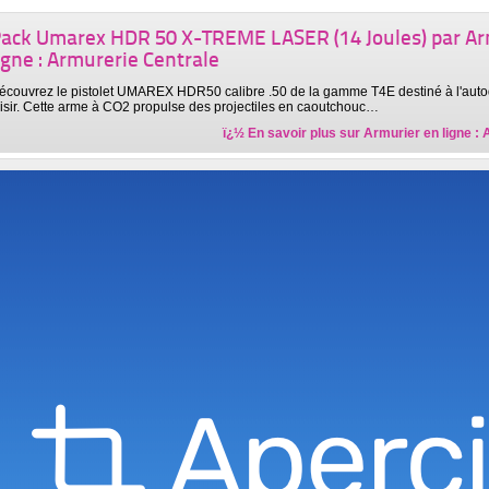
ack Umarex HDR 50 X-TREME LASER (14 Joules) par Ar
igne : Armurerie Centrale
écouvrez le pistolet UMAREX HDR50 calibre .50 de la gamme T4E destiné à l'autod
oisir. Cette arme à CO2 propulse des projectiles en caoutchouc…
ï¿½ En savoir plus sur
Armurier en ligne :
romotion sur les carabines à plomb 4.5! par Armurerie 
quipements
écouvrez les nouvelles promotions de SD-Equipements sur les carabines à plomb !
mbattables, notamment sur la Umarex RS26, une carabine air comprimé de choix 
ï¿½ En savoir plus sur
Armurerie
axi pack carabines à plomb en promo par Armurerie à 
rmurerie Loisir
écouvrez une multitude de carabines de tir en promotion sur Armurerie Loisir! Vous
odèles en pack avec lunettes de tir 4x32 qui permettront à quiconque souhaite…
ï¿½ En savoir plus sur
Armurerie à Lyon
ammerli 850 AirMagnum XT à moins de 370€ par Armur