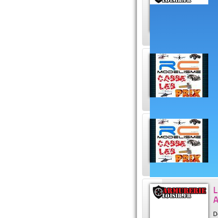
A
U
m
R
A
p
V
U
r
L
A
D