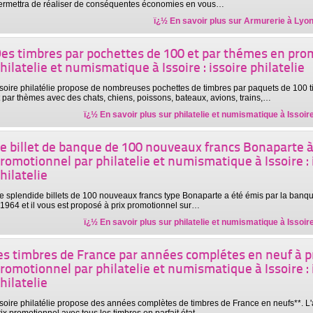
ermettra de réaliser de conséquentes économies en vous…
ï¿½ En savoir plus sur
Armurerie à Lyon
es timbres par pochettes de 100 et par thémes en pro
hilatelie et numismatique à Issoire : issoire philatelie
ssoire philatélie propose de nombreuses pochettes de timbres par paquets de 100 ti
t par thèmes avec des chats, chiens, poissons, bateaux, avions, trains,…
ï¿½ En savoir plus sur
philatelie et numismatique à Issoire 
e billet de banque de 100 nouveaux francs Bonaparte à
romotionnel par philatelie et numismatique à Issoire : 
hilatelie
e splendide billets de 100 nouveaux francs type Bonaparte a été émis par la ban
 1964 et il vous est proposé à prix promotionnel sur…
ï¿½ En savoir plus sur
philatelie et numismatique à Issoire 
es timbres de France par années complétes en neuf à p
romotionnel par philatelie et numismatique à Issoire : 
hilatelie
ssoire philatélie propose des années complètes de timbres de France en neufs**. L