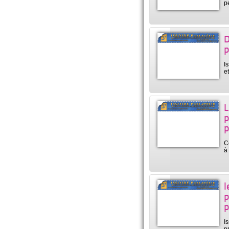
p
D
p
I
e
L
p
p
C
à
l
p
p
I