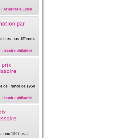
 : Armurerie Loisir
motion par
mbres tous différents
: issoire philatelie
 prix
issoire
que de France de 1959
: issoire philatelie
rix
issoire
'année 1967 est à