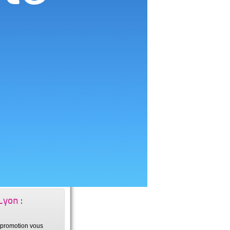
ne surtout pas
 : Armurerie Loisir
isme
c une motorisation
sme Radiocommandé
Thermique :
r une
sme Radiocommandé
Lyon :
e promotion vous