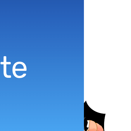
é! De nombreux
 : SD-Equipements
sir
tc! Ne laissez pas
 : Armurerie Loisir
 : Armurerie
el que soit le poids
 : Armurerie Loisir