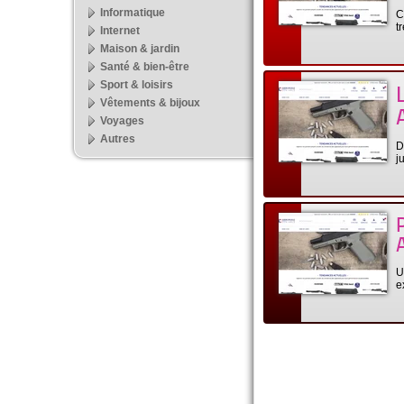
Informatique
C
t
Internet
Maison & jardin
Santé & bien-être
Sport & loisirs
Vêtements & bijoux
Voyages
Autres
D
j
U
e