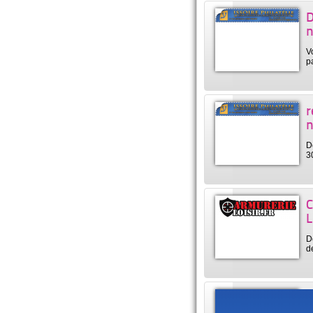
D
n
V
p
r
n
D
3
C
L
D
d
O