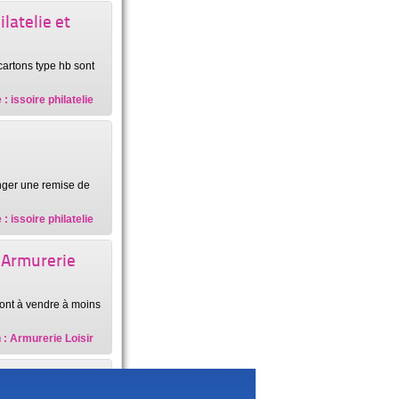
latelie et
cartons type hb sont
: issoire philatelie
anger une remise de
: issoire philatelie
: Armurerie
sont à vendre à moins
 : Armurerie Loisir