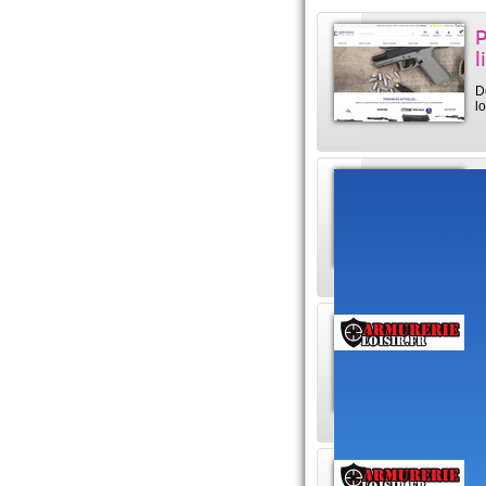
P
l
D
l
P
E
D
i
M
A
D
m
H