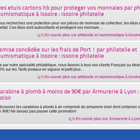
es etuis cartons hb pour proteger vos monnaies par phi
umismatique à Issoire : issoire philatelie
ous recherchez une protection pour vos pièces de monnaie de collection, les étuis 
arfait. Ces étuis sont autocollants et protègent vos monnaie…
ï¿½ En savoir plus sur
philatelie et numismatique à Issoire 
emise concédée sur les frais de Port ! par philatelie et
umismatique à Issoire : issoire philatelie
e par notre spécialité philatélique, nous faisons à tous nos clients Français ou étr
0% sur les Tarifs postaux en vigueur et petit plus…
ï¿½ En savoir plus sur
philatelie et numismatique à Issoire 
arabine à plomb à moins de 90€ par Armurerie à Lyon 
oisir
écouvrez les carabines à plomb à air comprimé de armurerie loisir dont certaines 
e 90€! Ne laissez pas passer cette promotion!
ï¿½ En savoir plus sur
Armurerie à Lyon
pinel à prix cassé par Armurerie : SD-Equipements