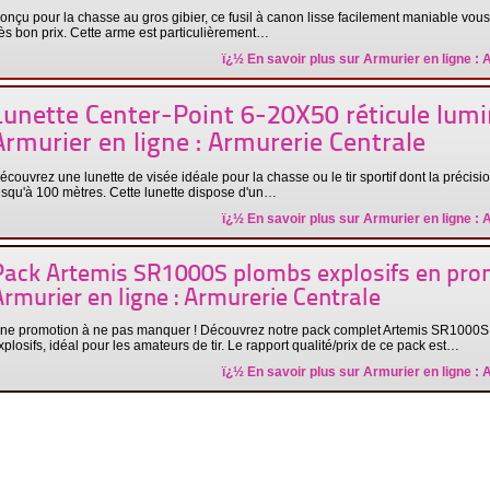
onçu pour la chasse au gros gibier, ce fusil à canon lisse facilement maniable vou
rès bon prix. Cette arme est particulièrement…
ï¿½ En savoir plus sur
Armurier en ligne : 
Lunette Center-Point 6-20X50 réticule lum
Armurier en ligne : Armurerie Centrale
écouvrez une lunette de visée idéale pour la chasse ou le tir sportif dont la précisi
usqu'à 100 mètres. Cette lunette dispose d'un…
ï¿½ En savoir plus sur
Armurier en ligne : 
Pack Artemis SR1000S plombs explosifs en pro
Armurier en ligne : Armurerie Centrale
ne promotion à ne pas manquer ! Découvrez notre pack complet Artemis SR1000S
xplosifs, idéal pour les amateurs de tir. Le rapport qualité/prix de ce pack est…
ï¿½ En savoir plus sur
Armurier en ligne : 