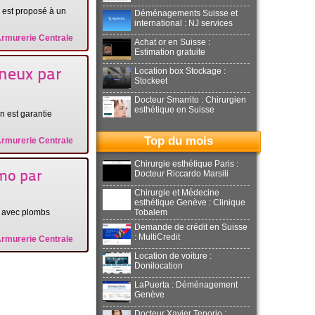
s est proposé à un
Déménagements Suisse et
international : NJ services
Armurerie Centrale
Achat or en Suisse :
Estimation gratuite
Location box Stockage :
ineux par
Stockeet
Docteur Smarrito : Chirurgien
esthétique en Suisse
on est garantie
Top du mois
Armurerie Centrale
Chirurgie esthétique Paris :
Docteur Riccardo Marsili
mo par
Chirurgie et Médecine
esthétique Genève : Clinique
 avec plombs
Tobalem
Demande de crédit en Suisse
: MultiCredit
Armurerie Centrale
Location de voiture :
Donilocation
LaPuerta : Déménagement
Genève
Docteur Xavier Tenorio :