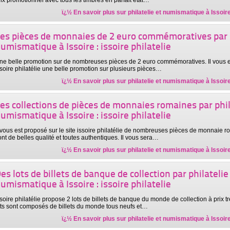
rix promotionnel avec tous les timbres en parfait état…
ï¿½ En savoir plus sur
philatelie et numismatique à Issoire 
es pièces de monnaies de 2 euro commémoratives par p
umismatique à Issoire : issoire philatelie
ne belle promotion sur de nombreuses pièces de 2 euro commémoratives. Il vous es
ssoire philatélie une belle promotion sur plusieurs pièces…
ï¿½ En savoir plus sur
philatelie et numismatique à Issoire 
es collections de pièces de monnaies romaines par phil
umismatique à Issoire : issoire philatelie
l vous est proposé sur le site issoire philatélie de nombreuses pièces de monnaie 
ont de belles qualité et toutes authentiques. Il vous sera…
ï¿½ En savoir plus sur
philatelie et numismatique à Issoire 
es lots de billets de banque de collection par philatelie
umismatique à Issoire : issoire philatelie
ssoire philatélie propose 2 lots de billets de banque du monde de collection à prix tr
ots sont composés de billets du monde tous neufs et…
ï¿½ En savoir plus sur
philatelie et numismatique à Issoire 